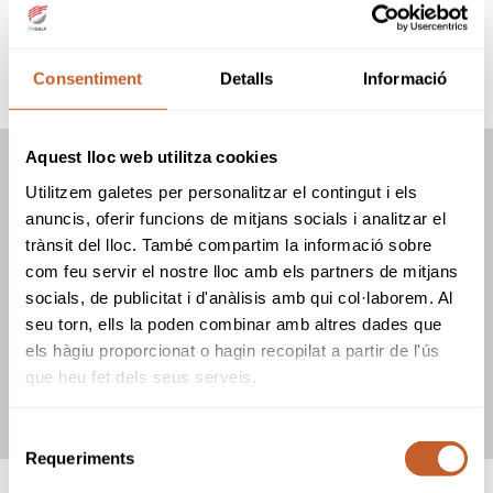
combinarlos con la habilidad i la precisión
necesarios para conseguir una buena puntuación.
Consentiment
Detalls
Informació
visita la web
Aquest lloc web utilitza cookies
Utilitzem galetes per personalitzar el contingut i els
anuncis, oferir funcions de mitjans socials i analitzar el
trànsit del lloc. També compartim la informació sobre
com feu servir el nostre lloc amb els partners de mitjans
socials, de publicitat i d'anàlisis amb qui col·laborem. Al
seu torn, ells la poden combinar amb altres dades que
els hàgiu proporcionat o hagin recopilat a partir de l'ús
que heu fet dels seus serveis.
Selecció
Requeriments
de
consentiment