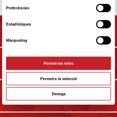
OTROS CAMPOS
Preferències
Estadístiques
CAMPOS Y CLUBS EN
BARCELONA
Màrqueting
CAMPOS Y CLUBS EN GIRONA
Permet-les totes
Permetre la selecció
CAMPOS Y CLUBS EN
Denega
TARRAGONA