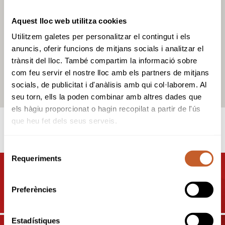
Aquest lloc web utilitza cookies
Utilitzem galetes per personalitzar el contingut i els
anuncis, oferir funcions de mitjans socials i analitzar el
trànsit del lloc. També compartim la informació sobre
com feu servir el nostre lloc amb els partners de mitjans
socials, de publicitat i d'anàlisis amb qui col·laborem. Al
seu torn, ells la poden combinar amb altres dades que
els hàgiu proporcionat o hagin recopilat a partir de l'ús
que heu fet dels seus serveis.
OTROS CAMPOS
Selecció
Requeriments
de
consentiment
CAMPOS Y CLUBS EN
BARCELONA
Preferències
Estadístiques