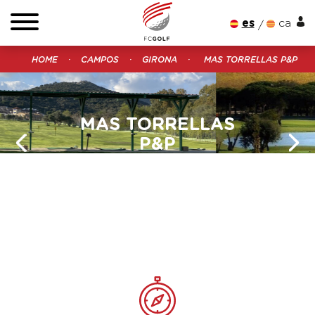
es
ca
HOME
CAMPOS
GIRONA
MAS TORRELLAS P&P
MAS TORRELLAS
P&P
GOLF EN GIRONA