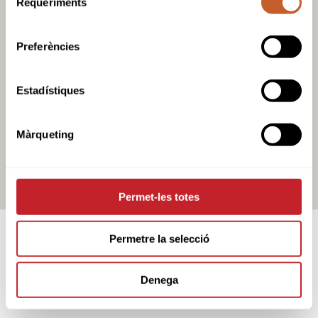
Requeriments
de
consentiment
Preferències
Estadístiques
Màrqueting
Permet-les totes
Permetre la selecció
OTROS CAMPOS
Denega
CAMPOS Y CLUBS EN