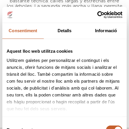
bastante técnica: calles largas y estrechas entre
los árboles. La segunda, más ancha y llana, permite
llevar un ritmo más relajado y disfrutar de
magníficas vistas.
Lagos y bunkers a lo largo del recorrido, amplios
greens de ondulaciones y caídas complicadas
Consentiment
Detalls
Informació
incluyendo el hoyo 5 que posee un green en
isla, permite que Torremirona pueda realizar
pruebas del mas alto nivel Internacional y
Nacional: Es Sede del Longest Drive European
Aquest lloc web utilitza cookies
Tour y del International European Senior. A nivel
nacional cabe destacar el Campeonato de España
Utilitzem galetes per personalitzar el contingut i els
< 35años.
anuncis, oferir funcions de mitjans socials i analitzar el
Gracias a la gran explosión golfística iniciada a
principios de los 90, TorreMirona Golf Club posee
trànsit del lloc. També compartim la informació sobre
experiencia y está consolidado junto con otros 8
com feu servir el nostre lloc amb els partners de mitjans
campos de la zona.
socials, de publicitat i d'anàlisis amb qui col·laborem. Al
La Asociación Internacional de Tour Operadores
de golf (IAGTO) le eligió en el año 2000 como
seu torn, ells la poden combinar amb altres dades que
“Best Emerging Golf Destination Worldwide”.
els hàgiu proporcionat o hagin recopilat a partir de l'ús
que heu fet dels seus serveis.
visita la web
Selecció