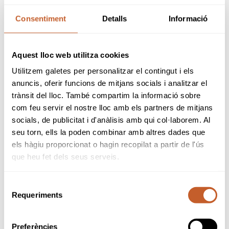
Consentiment
Detalls
Informació
En el Campeonato de Europa Amateur
Masculino, con la presencia del jugador de la
FCGolf, Alejandro de Castro, el equipo español
Aquest lloc web utilitza cookies
no ha logrado acceder entre los ocho primeros
clasificados que daban acceso a los
Utilitzem galetes per personalitzar el contingut i els
enfrentamientos directos por el oro.
anuncis, oferir funcions de mitjans socials i analitzar el
trànsit del lloc. També compartim la informació sobre
De Castro, que ya puede centrarse en su
com feu servir el nostre lloc amb els partners de mitjans
participación la próxima semana en el Open
socials, de publicitat i d'anàlisis amb qui col·laborem. Al
Championship, finalizó su presencia con el
seu torn, ells la poden combinar amb altres dades que
equipo de la RFEG en Estonia, con dos vueltas
els hàgiu proporcionat o hagin recopilat a partir de l'ús
de 72 y 74 golpes, en el puesto 62 en la
que heu fet dels seus serveis.
clasificación individual mientras el equipo lo
hizo en el puesto decimotercero.
Selecció
¡Mucha suerte a nuestras jugadoras en Zurich
Requeriments
de
con el equipo Sub18!
consentiment
Para consultar la clasificación deel Europeo
Preferències