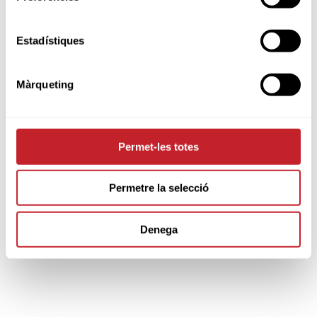
clicar aquí
Sub18 Femenino,
Estadístiques
Màrqueting
volver a noticias
Permet-les totes
Permetre la selecció
Denega