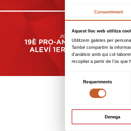
Consentiment
Aquest lloc web utilitza coo
2021
Utilitzem galetes per personali
19È PRO-AM BENJAMÍ I
També compartim la informació
ALEVÍ 1ER ANY 2021
d'anàlisis amb qui col·labore
recopilat a partir de l'ús que
Selecció
Requeriments
de
consentiment
Denega