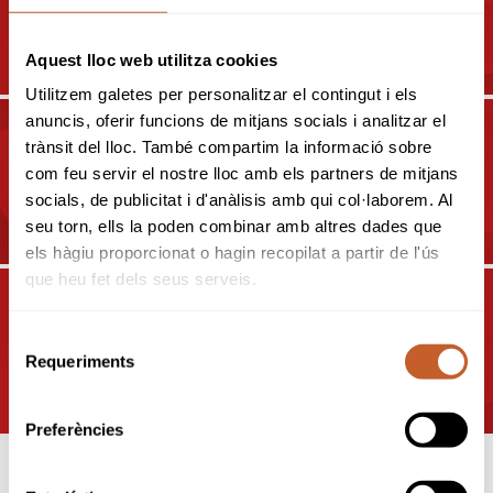
28º QUADRANGULAR FEMENÍ
DE CATALUNYA 2024
Aquest lloc web utilitza cookies
Utilitzem galetes per personalitzar el contingut i els
anuncis, oferir funcions de mitjans socials i analitzar el
trànsit del lloc. També compartim la informació sobre
2024
com feu servir el nostre lloc amb els partners de mitjans
CIRCUITO NACIONAL 5ª
socials, de publicitat i d'anàlisis amb qui col·laborem. Al
CATEGORIA 2024
seu torn, ells la poden combinar amb altres dades que
els hàgiu proporcionat o hagin recopilat a partir de l'ús
que heu fet dels seus serveis.
2024
Selecció
12ª LLIGA COMITÉ JUVENIL
Requeriments
de
2024
consentiment
Preferències