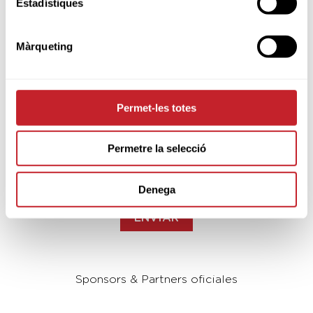
Estadístiques
Màrqueting
¿Quieres estar al día?
Subscríbete a nuestra newsletter
Introduce tu e-mail
Permet-les totes
Permetre la selecció
Acepto
las condiciones de uso de la inscripción
a la newsletter de Federación Catala de Golf.
Denega
He leído y acepto la Política de Privacidad
Sponsors & Partners oficiales