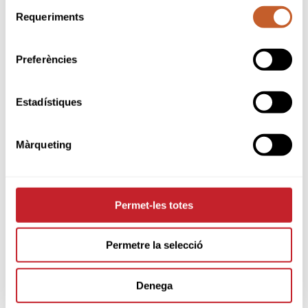
Selecció
Requeriments
de
consentiment
Preferències
Estadístiques
Màrqueting
Permet-les totes
Permetre la selecció
Denega