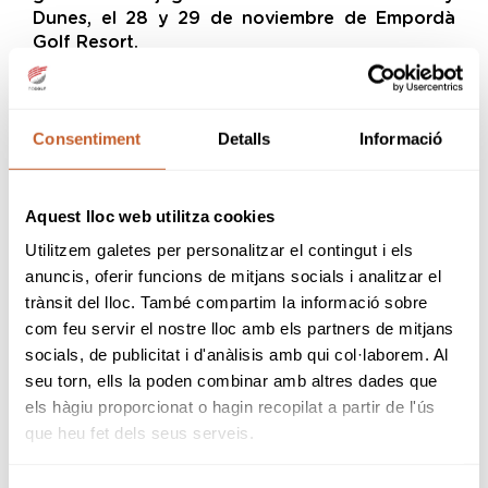
Dunes, el 28 y 29 de noviembre de Empordà
Golf Resort.
¡No te lo pienses más y realiza tu inscripción
para la prueba en el Club de Golf Llavaneras!
Consentiment
Detalls
Informació
clicar aquí
Para realizar la inscripción,
Aquest lloc web utilitza cookies
Utilitzem galetes per personalitzar el contingut i els
anuncis, oferir funcions de mitjans socials i analitzar el
volver a noticias
trànsit del lloc. També compartim la informació sobre
com feu servir el nostre lloc amb els partners de mitjans
socials, de publicitat i d'anàlisis amb qui col·laborem. Al
seu torn, ells la poden combinar amb altres dades que
els hàgiu proporcionat o hagin recopilat a partir de l'ús
que heu fet dels seus serveis.