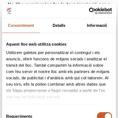
No t'ho pensis més i fes la teva inscripció per a
la prova al Club de Golf Llavaneras!
clicar aquí
Per fer la inscripció,
Consentiment
Detalls
Informació
Aquest lloc web utilitza cookies
Utilitzem galetes per personalitzar el contingut i els
tornar a notícies
anuncis, oferir funcions de mitjans socials i analitzar el
trànsit del lloc. També compartim la informació sobre
com feu servir el nostre lloc amb els partners de mitjans
socials, de publicitat i d'anàlisis amb qui col·laborem. Al
seu torn, ells la poden combinar amb altres dades que
els hàgiu proporcionat o hagin recopilat a partir de l'ús
que heu fet dels seus serveis.
Selecció
Requeriments
de