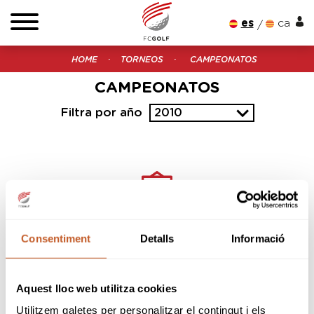
es
ca
HOME
TORNEOS
CAMPEONATOS
CAMPEONATOS
Filtra por año
2010
¿Quieres estar al día?
Consentiment
Detalls
Informació
Subscríbete a nuestra newsletter
Introduce tu e-mail
Aquest lloc web utilitza cookies
Utilitzem galetes per personalitzar el contingut i els