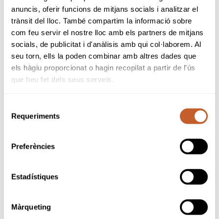
anuncis, oferir funcions de mitjans socials i analitzar el
Acepto
las condiciones de uso de la inscripción
trànsit del lloc. També compartim la informació sobre
a la newsletter de Federación Catala de Golf.
com feu servir el nostre lloc amb els partners de mitjans
socials, de publicitat i d'anàlisis amb qui col·laborem. Al
He leído y acepto la Política de Privacidad
seu torn, ells la poden combinar amb altres dades que
els hàgiu proporcionat o hagin recopilat a partir de l'ús
que heu fet dels seus serveis.
Selecció
Sponsors & Partners oficiales
Requeriments
de
consentiment
Preferències
Estadístiques
Màrqueting