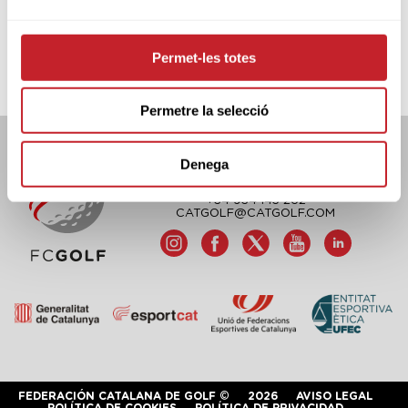
Permet-les totes
Permetre la selecció
Denega
FEDERACIÓN CATALANA DE GOLF
C/TUSET 32, 8A PLANTA. 08006 BCN
+34 934 145 262
CATGOLF@CATGOLF.COM
FEDERACIÓN CATALANA DE GOLF ©
2026
AVISO LEGAL