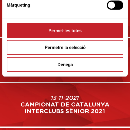
Màrqueting
30-10-2021
CAMPIONAT DE CATALUNYA
INDIVIDUAL SENIOR 2021
Permet-les totes
Permetre la selecció
06-11-2021
CAMPIONAT DE CATALUNYA
Denega
INTERCLUBS INFANTIL 2021
13-11-2021
CAMPIONAT DE CATALUNYA
INTERCLUBS SÈNIOR 2021