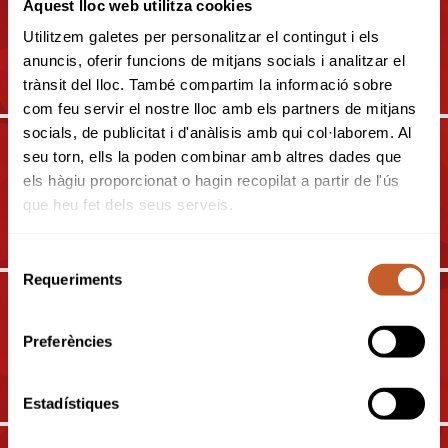
Aquest lloc web utilitza cookies
07-09-2021
Utilitzem galetes per personalitzar el contingut i els
CAMPIONAT DE CATALUNYA
MATCHPLAY SUB-16 2021
anuncis, oferir funcions de mitjans socials i analitzar el
trànsit del lloc. També compartim la informació sobre
com feu servir el nostre lloc amb els partners de mitjans
socials, de publicitat i d'anàlisis amb qui col·laborem. Al
seu torn, ells la poden combinar amb altres dades que
18-09-2021
els hàgiu proporcionat o hagin recopilat a partir de l'ús
CAMPIONAT DE CATALUNYA
que heu fet dels seus serveis.
DOBLE SÈNIOR 2021
Selecció
Requeriments
de
16-10-2021
consentiment
36È CAMPIONAT DE
CATALUNYA INTERCLUBS
Preferències
BOYS I GIRLS 2021 - COPA IN
MEMORIAM PEDRO
CUATRECASAS
Estadístiques