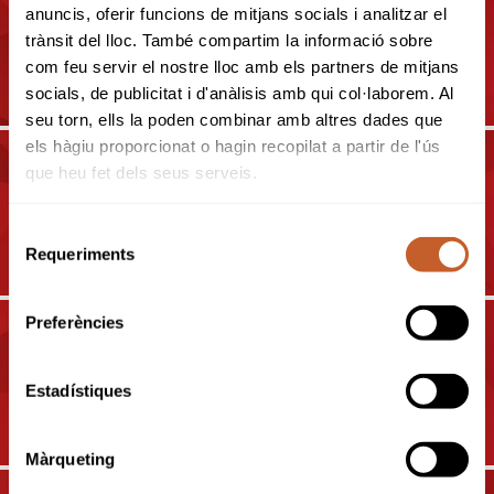
anuncis, oferir funcions de mitjans socials i analitzar el
09-07-2022
trànsit del lloc. També compartim la informació sobre
CAMPIONAT DE CATALUNYA
com feu servir el nostre lloc amb els partners de mitjans
4ª I 5ª CATEGORIA 2022
socials, de publicitat i d'anàlisis amb qui col·laborem. Al
seu torn, ells la poden combinar amb altres dades que
els hàgiu proporcionat o hagin recopilat a partir de l'ús
que heu fet dels seus serveis.
16-07-2022
CAMPIONAT DE CATALUNYA
Selecció
2ª I 3ª CATEGORIA 2022
Requeriments
de
consentiment
Preferències
23-07-2022
CAMPIONAT DE CATALUNYA
Estadístiques
DOBLES SENIOR 2022
Màrqueting