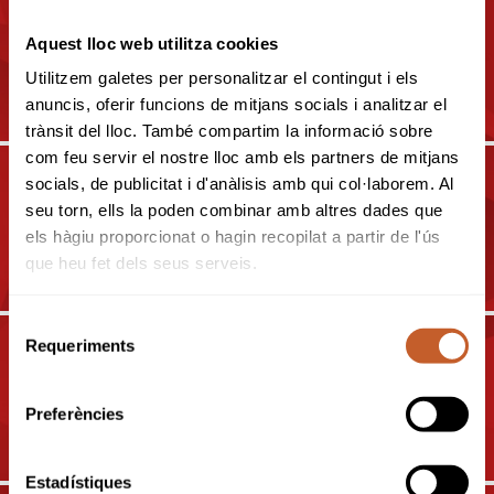
19-07-2025
Aquest lloc web utilitza cookies
CAMPIONAT DE CATALUNYA
Utilitzem galetes per personalitzar el contingut i els
DOBLES SÈNIOR 2025
anuncis, oferir funcions de mitjans socials i analitzar el
trànsit del lloc. També compartim la informació sobre
com feu servir el nostre lloc amb els partners de mitjans
socials, de publicitat i d'anàlisis amb qui col·laborem. Al
06-09-2025
seu torn, ells la poden combinar amb altres dades que
CAMPIONAT DE CATALUNYA
els hàgiu proporcionat o hagin recopilat a partir de l'ús
INTERCLUBS MID-AMATEUR
que heu fet dels seus serveis.
2025
Selecció
Requeriments
de
20-09-2025
consentiment
CAMPIONAT DE CATALUNYA
Preferències
MATCH PLAY SUB-18 2025
Estadístiques