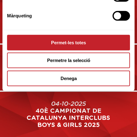
20-09-2025
Màrqueting
CAMPIONAT DE CATALUNYA
MATCH PLAY SUB-14 2025
Permet-les totes
27-09-2025
Permetre la selecció
COPA CATALUNYA 5ª
CATEGORIA 2025
Denega
04-10-2025
40È CAMPIONAT DE
CATALUNYA INTERCLUBS
BOYS & GIRLS 2025