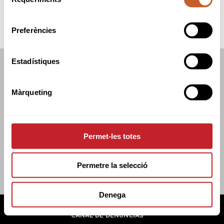
de
consentiment
Preferències
Estadístiques
FEDERACIÓN CATALANA DE GOLF
C/TUSET 32, 8A PLANTA. 08006 BCN
Màrqueting
+34 934 145 262
CATGOLF@CATGOLF.COM
Permet-les totes
Permetre la selecció
Denega
FEDERACIÓN CATALANA DE GOLF ©
2026
AVISO LEGAL
POLÍTICA DE COOKIES
POLÍTICA DE PRIVACIDAD
CANAL DE DENUNCIAS