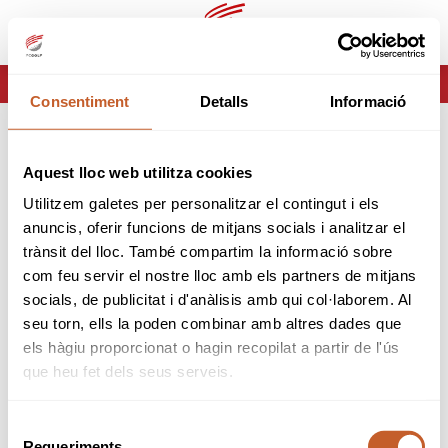
es
ca
HOME
ERROR-404
Consentiment
Detalls
Informació
ERROR 404
Aquest lloc web utilitza cookies
Página no encontrada
Utilitzem galetes per personalitzar el contingut i els
anuncis, oferir funcions de mitjans socials i analitzar el
Lo sentimos pero la página que estas buscando no
trànsit del lloc. També compartim la informació sobre
existe o ha cambiado.
com feu servir el nostre lloc amb els partners de mitjans
socials, de publicitat i d'anàlisis amb qui col·laborem. Al
volver
seu torn, ells la poden combinar amb altres dades que
els hàgiu proporcionat o hagin recopilat a partir de l'ús
que heu fet dels seus serveis.
Selecció
Requeriments