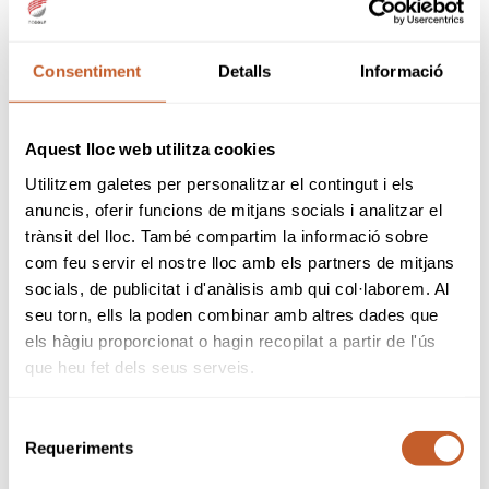
todos los derechos de propiedad intelectual e
industrial de su página web, así como de los
elementos contenidos en la misma (a título
Consentiment
Detalls
Informació
enunciativo, imágenes, sonido, audio, vídeo,
software o textos; marcas o logotipos,
combinaciones de colores, estructura y
diseño, selección de materiales usados,
Aquest lloc web utilitza cookies
programas de ordenador necesarios para su
funcionamiento, acceso y uso, etc.)..
Utilitzem galetes per personalitzar el contingut i els
Todos los derechos reservados. En virtud de lo
anuncis, oferir funcions de mitjans socials i analitzar el
dispuesto en los artículos 8 y 32.1, párrafo
trànsit del lloc. També compartim la informació sobre
segundo, de la Ley de Propiedad Intelectual,
com feu servir el nostre lloc amb els partners de mitjans
quedan expresamente prohibidas la
socials, de publicitat i d'anàlisis amb qui col·laborem. Al
reproducción, la distribución y la
comunicación pública, incluida su modalidad
seu torn, ells la poden combinar amb altres dades que
de puesta a disposición, de la totalidad o
els hàgiu proporcionat o hagin recopilat a partir de l'ús
parte de los contenidos de esta página web,
que heu fet dels seus serveis.
con fines comerciales, en cualquier soporte y
por cualquier medio técnico, sin la
autorización de Federación Catalana De Golf.
Selecció
El USUARIO se compromete a respetar los
Requeriments
de
derechos de Propiedad Intelectual e Industrial
consentiment
titularidad de Federación Catalana De Golf.