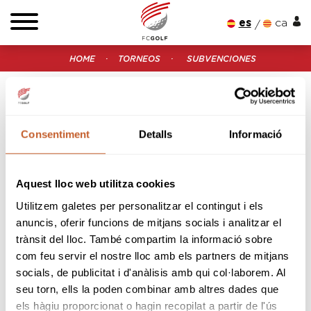
es
ca
HOME
TORNEOS
SUBVENCIONES
SUBVENCIONES
En esta sección podrás encontrar todos los
documentos disponibles sobre subvenciones:
Consentiment
Detalls
Informació
Normativa Subvenciones Comitè de Competición
2026
Normativa Subvenciones Comité Golf Adaptado
Aquest lloc web utilitza cookies
2026
Utilitzem galetes per personalitzar el contingut i els
anuncis, oferir funcions de mitjans socials i analitzar el
trànsit del lloc. També compartim la informació sobre
com feu servir el nostre lloc amb els partners de mitjans
Sponsors & Partners oficiales
socials, de publicitat i d'anàlisis amb qui col·laborem. Al
seu torn, ells la poden combinar amb altres dades que
els hàgiu proporcionat o hagin recopilat a partir de l'ús