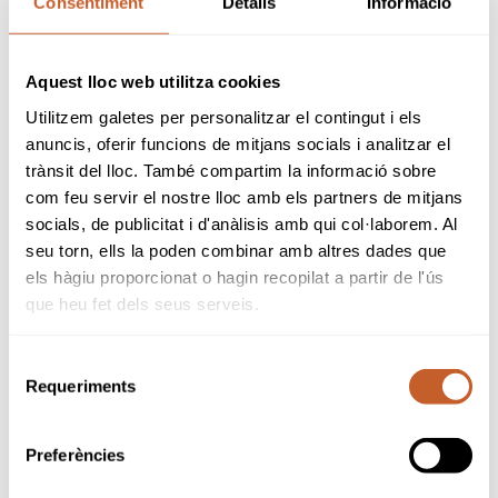
Consentiment
Detalls
Informació
Quadrangular Femení de Catalunya
Pro-Am Benjamí i Aleví de primer any
Aquest lloc web utilitza cookies
Lliga Comitè Juvenil
Utilitzem galetes per personalitzar el contingut i els
anuncis, oferir funcions de mitjans socials i analitzar el
Family Cup
trànsit del lloc. També compartim la informació sobre
com feu servir el nostre lloc amb els partners de mitjans
socials, de publicitat i d'anàlisis amb qui col·laborem. Al
Está formado por:
seu torn, ells la poden combinar amb altres dades que
els hàgiu proporcionat o hagin recopilat a partir de l'ús
Presidenta: Soledad Desvalls
que heu fet dels seus serveis.
Delegado Masculino: Alfonso Garcia
Delegada Femenina: Soledad Desvalls
Selecció
Requeriments
de
consentiment
Preferències
Sponsors & Partners oficiales