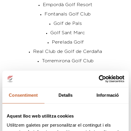
Empordà Golf Resort
Fontanals Golf Club
Golf de Pals
Golf Sant Marc
Perelada Golf
Real Club de Golf de Cerdaña
Torremirona Golf Club
9 HOYOS
Club de Golf Camprodon
Consentiment
Detalls
Informació
Serres de Pals
Aquest lloc web utilitza cookies
PAR 3
Utilitzem galetes per personalitzar el contingut i els
Mas Pagès Golf