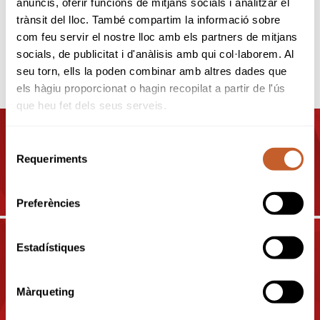
anuncis, oferir funcions de mitjans socials i analitzar el
trànsit del lloc. També compartim la informació sobre
Mas Torrellas P&P
com feu servir el nostre lloc amb els partners de mitjans
socials, de publicitat i d'anàlisis amb qui col·laborem. Al
seu torn, ells la poden combinar amb altres dades que
OTROS CAMPOS
els hàgiu proporcionat o hagin recopilat a partir de l'ús
que heu fet dels seus serveis.
Selecció
CAMPOS Y CLUBS EN
Requeriments
de
BARCELONA
consentiment
Preferències
Estadístiques
CAMPOS Y CLUBS EN
TARRAGONA
Màrqueting