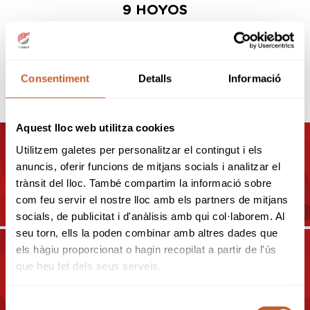
9 HOYOS
Club de Golf Ribera Salada
Consentiment
Detalls
Informació
OTROS CAMPOS
Aquest lloc web utilitza cookies
Utilitzem galetes per personalitzar el contingut i els
CAMPOS Y CLUBS EN
anuncis, oferir funcions de mitjans socials i analitzar el
BARCELONA
trànsit del lloc. També compartim la informació sobre
com feu servir el nostre lloc amb els partners de mitjans
socials, de publicitat i d'anàlisis amb qui col·laborem. Al
seu torn, ells la poden combinar amb altres dades que
els hàgiu proporcionat o hagin recopilat a partir de l'ús
que heu fet dels seus serveis.
CAMPOS Y CLUBS EN GIRONA
Selecció