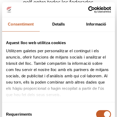
golf entre todos los federados.
Asesorar a los clubs y campos de golf
en la difusión de las reglas de golf, reglas
locales y el marcaje del campo.
Validar el conocimiento de las reglas de
Consentiment
Detalls
Informació
golf que facilitan la asignación de
hándicap a los nuevos jugadores.
Aquest lloc web utilitza cookies
La Federación Catalana de Golf cuenta con
22 árbitros en activo.
Utilitzem galetes per personalitzar el contingut i els
anuncis, oferir funcions de mitjans socials i analitzar el
trànsit del lloc. També compartim la informació sobre
Está formado por:
com feu servir el nostre lloc amb els partners de mitjans
socials, de publicitat i d'anàlisis amb qui col·laborem. Al
seu torn, ells la poden combinar amb altres dades que
Presidenta: Cristina Sans
els hàgiu proporcionat o hagin recopilat a partir de l'ús
Secretario: Josep Lluis Navarrete
que heu fet dels seus serveis.
Vocales: Andrés Ciria, Josep Mendoza,
Josep Lassús y José Luís Rabanal.
Selecció
---
Requeriments
de