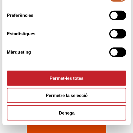
consentiment
Reglamento Interno de los Árbitros de
la Federació Catalana de Golf
Preferències
Estadístiques
Sponsors & Partners oficiales
Màrqueting
Permet-les totes
Permetre la selecció
Denega