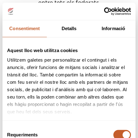
entre tots els federats.
Assessorar als clubs i camps de golf en
la difusió de les regles de golf, regles locals
i marcatge del camp.
Validar el coneixement de les regles de
Consentiment
Detalls
Informació
golf que faciliten l’assignació de hàndicap
als nous jugadors.
Aquest lloc web utilitza cookies
La Federació Catalana de Golf compta amb
22 àrbitres en actiu.
Utilitzem galetes per personalitzar el contingut i els
anuncis, oferir funcions de mitjans socials i analitzar el
trànsit del lloc. També compartim la informació sobre
Està format per:
com feu servir el nostre lloc amb els partners de mitjans
socials, de publicitat i d'anàlisis amb qui col·laborem. Al
seu torn, ells la poden combinar amb altres dades que
Presidenta: Cristina Sans
els hàgiu proporcionat o hagin recopilat a partir de l'ús
Secretari: Josep Lluis Navarrete
que heu fet dels seus serveis.
Vocals: Andrés Ciria, Josep Mendoza,
Josep Lassús i José Luís Rabanal.
Selecció
---
Requeriments
de