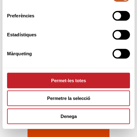
consentiment
Reglament Intern Àrbitres de la
Federació Catalana de Golf
Preferències
Estadístiques
Sponsors & Partners oficials
Màrqueting
Permet-les totes
Permetre la selecció
Denega