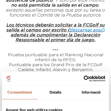
asistencia de público
. Y solo por este motivo,
no está permitida la salida en el campo
,
excepto aquellas personas que por su tarea o
funciones el Comité de la Prueba autorice.
Los técnicos deberán solicitar a la FCGolf su
salida al campo por escrito (
descargar aquí
)
además de cumplimentar la Declaración
Responsable el primer día de juego.
---
Prueba puntuable para el Ranking Nacional
Infantil de la RFEG.
Puntuable para los Grand Prix de la FCGolf
Cadete, Infantil, Alevín y Benjamín.
Vueltas valederas para el Campeonato de
España Infantil, Alevín y Benjamín.
Handicaps de
inscripción
máximos:
Consentiment
Detalls
Informació
Cadetes:
16,4
Infantiles:
26,4
Alevines:
36,0
Aquest lloc web utilitza cookies