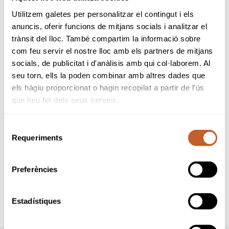
Utilitzem galetes per personalitzar el contingut i els
Participaran un total de
129
jugadores,
anuncis, oferir funcions de mitjans socials i analitzar el
distribuidos de la siguiente forma:
trànsit del lloc. També compartim la informació sobre
Categoría Masculina
com feu servir el nostre lloc amb els partners de mitjans
27
Cadetes
socials, de publicitat i d'anàlisis amb qui col·laborem. Al
27
Infantile
seu torn, ells la poden combinar amb altres dades que
27
Alevines
els hàgiu proporcionat o hagin recopilat a partir de l'ús
Categoría Femenina
que heu fet dels seus serveis.
15
Cadetes
18
Infantiles
Selecció
15
Alevines
Requeriments
de
NOTA:
La Casa Club y el Campo de Prácticas
consentiment
del recorrido Hills permanecerán cerrados,
Preferències
por lo que las jugadoras que deseen tirar
bolas tendrán que acudir al Campo de
Prácticas de Lakes. El servicio de
Estadístiques
Restauración se realizará en la Casa Club
Lakes. Disculpen las molestias.