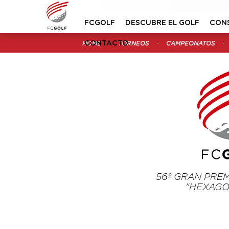
FCGOLF
DESCUBRE EL GOLF
CON
CONTACTO
HOME
TORNEOS
CAMPEONATOS
56º GRAN PRE
"HEXAGO