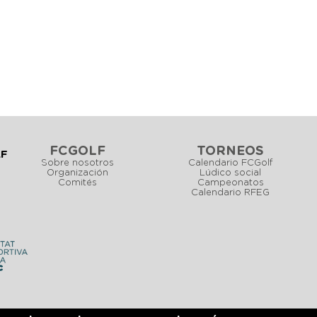
FCGOLF
TORNEOS
LF
Sobre nosotros
Calendario FCGolf
Organización
Lúdico social
Comités
Campeonatos
Calendario RFEG