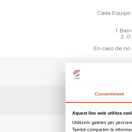
Cada Equipo 
1. Bie
2. O
En caso de no 
Consentiment
Aquest lloc web utilitza coo
Utilitzem galetes per personali
També compartim la informació