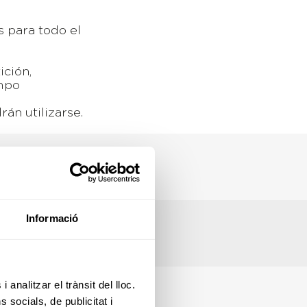
 para todo el
.
tición,
Campo
rán utilizarse.
Informació
 analitzar el trànsit del lloc.
socials, de publicitat i