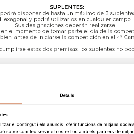
SUPLENTES:
podrá disponer de hasta un máximo de 3 suplentes
Hexagonal y podrá utilizarlos en cualquier campo
Sus designaciones deberán realizarse:
n en el momento de tomar parte el día de la compe
 bien, antes de iniciarse la competición en el 4º 
cumplirse estas dos premisas, los suplentes no pod
RESULTADOS
Detalls
LIVESCORING
kies
tzar el contingut i els anuncis, oferir funcions de mitjans socials i
HORARIO SALIDAS
 sobre com feu servir el nostre lloc amb els partners de mitjans 