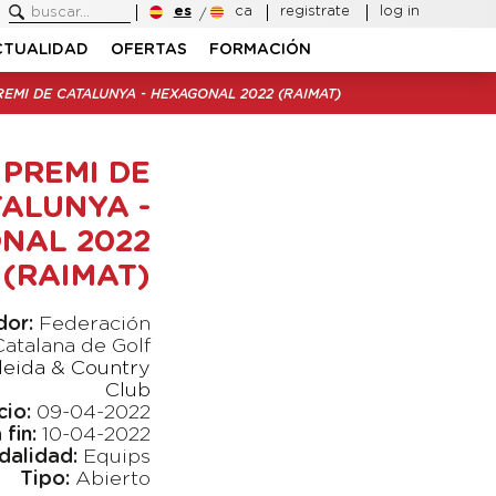
es
ca
registrate
log in
CTUALIDAD
OFERTAS
FORMACIÓN
EMI DE CATALUNYA - HEXAGONAL 2022 (RAIMAT)
 PREMI DE
ALUNYA -
NAL 2022
(RAIMAT)
dor:
Federación
Catalana de Golf
Lleida & Country
Club
cio:
09-04-2022
fin:
10-04-2022
alidad:
Equips
Tipo:
Abierto