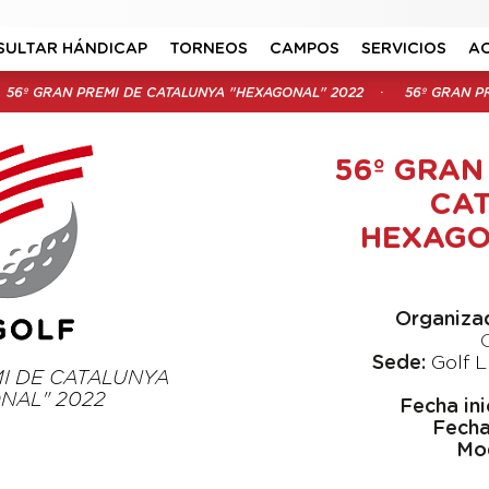
SULTAR HÁNDICAP
TORNEOS
CAMPOS
SERVICIOS
A
56º GRAN PREMI DE CATALUNYA "HEXAGONAL" 2022
56º GRAN PR
56º GRAN
CAT
HEXAGO
Organiza
Sede:
Golf 
MI DE CATALUNYA
NAL" 2022
Fecha ini
Fecha 
Mod