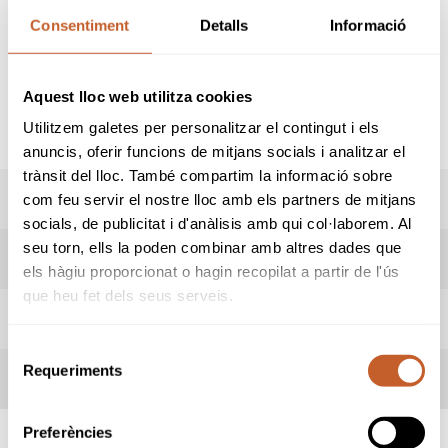
CAD
INF
ALV
BNJ
Consentiment
Detalls
Informació
Aquí podréis encontrar toda la información
referente a esta competición en su sexta
Aquest lloc web utilitza cookies
edición:
Inscripción
Utilitzem galetes per personalitzar el contingut i els
Abiertas hasta el dia 15 de enero
anuncis, oferir funcions de mitjans socials i analitzar el
trànsit del lloc. També compartim la informació sobre
RESULTADOS
com feu servir el nostre lloc amb els partners de mitjans
socials, de publicitat i d'anàlisis amb qui col·laborem. Al
seu torn, ells la poden combinar amb altres dades que
HORARIO SALIDAS
els hàgiu proporcionat o hagin recopilat a partir de l'ús
que heu fet dels seus serveis.
INFORMACIÓN PRUEBA
Selecció
Requeriments
de
INFORMACIÓN CLUB
consentiment
Preferències