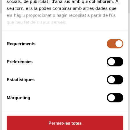
socials, de publicitat i d'anàlisis amb qui col·laborem. Al
REGLAS LOCALES
seu torn, ells la poden combinar amb altres dades que
els hàgiu proporcionat o hagin recopilat a partir de l'ús
que heu fet dels seus serveis.
SPONSORS
Selecció
Requeriments
de
consentiment
Preferències
Estadístiques
Màrqueting
Permet-les totes