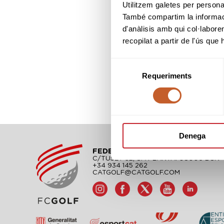
Utilitzem galetes per personali
També compartim la informació
d'anàlisis amb qui col·labore
recopilat a partir de l'ús que
Selecció
Requeriments
de
consentiment
Denega
FEDERACIÓN CATALANA DE GO
C/TUSET 32, 8A PLANTA. 08006 BCN
+34 934 145 262
CATGOLF@CATGOLF.COM