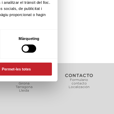
 analitzar el trànsit del lloc.
socials, de publicitat i
hàgiu proporcionat o hagin
Màrqueting
Permet-les totes
CAMPOS
CONTACTO
Barcelona
Formulario
Girona
contacto
Tarragona
Localización
Lleida