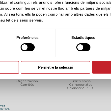
tzar el contingut i els anuncis, oferir funcions de mitjans socials i
 sobre com feu servir el nostre lloc amb els partners de mitjans 
m. Al seu torn, ells la poden combinar amb altres dades que els 
 heu fet dels seus serveis.
Preferències
Estadístiques
Permetre la selecció
FCGOLF
TORNEOS
LF
Sobre nosotros
Calendario FCGolf
Organización
Lúdico social
Comités
Campeonatos
Calendario RFEG