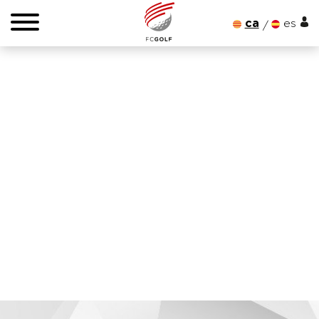
ca
es