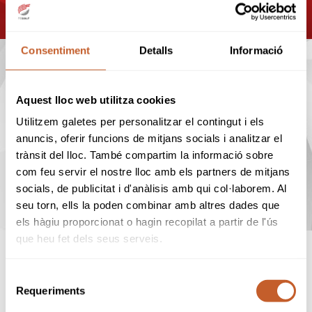
Consentiment
Detalls
Informació
PROPERS TORNEJOS
Aquest lloc web utilitza cookies
22
Utilitzem galetes per personalitzar el contingut i els
anuncis, oferir funcions de mitjans socials i analitzar el
ago
trànsit del lloc. També compartim la informació sobre
com feu servir el nostre lloc amb els partners de mitjans
CIRCUIT NACIONAL 5a
14a
CATEGORIA 2026 (La Roca)
socials, de publicitat i d'anàlisis amb qui col·laborem. Al
seu torn, ells la poden combinar amb altres dades que
els hàgiu proporcionat o hagin recopilat a partir de l'ús
que heu fet dels seus serveis.
VEURE
Selecció
CALENDARI
Requeriments
de
consentiment