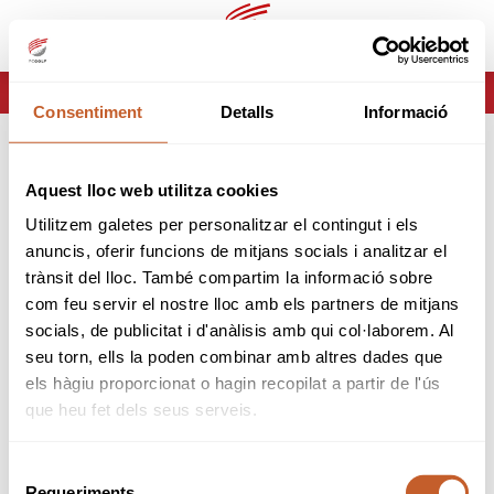
es
ca
HOME
ERROR-404
Consentiment
Detalls
Informació
ERROR 404
Aquest lloc web utilitza cookies
Página no encontrada
Utilitzem galetes per personalitzar el contingut i els
anuncis, oferir funcions de mitjans socials i analitzar el
Lo sentimos pero la página que estas buscando no
trànsit del lloc. També compartim la informació sobre
existe o ha cambiado.
com feu servir el nostre lloc amb els partners de mitjans
socials, de publicitat i d'anàlisis amb qui col·laborem. Al
volver
seu torn, ells la poden combinar amb altres dades que
els hàgiu proporcionat o hagin recopilat a partir de l'ús
que heu fet dels seus serveis.
Selecció
Requeriments