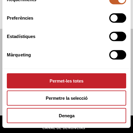
de
consentiment
Preferències
Estadístiques
FEDERACIÓN CATALANA DE GOLF
C/TUSET 32, 8A PLANTA. 08006 BCN
Màrqueting
+34 934 145 262
CATGOLF@CATGOLF.COM
Permet-les totes
Permetre la selecció
Denega
FEDERACIÓN CATALANA DE GOLF ©
2026
AVISO LEGAL
POLÍTICA DE COOKIES
POLÍTICA DE PRIVACIDAD
CANAL DE DENUNCIAS