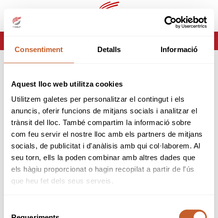
es
ca
HOME
ERROR-404
Consentiment
Detalls
Informació
ERROR 404
Aquest lloc web utilitza cookies
Página no encontrada
Utilitzem galetes per personalitzar el contingut i els
anuncis, oferir funcions de mitjans socials i analitzar el
Lo sentimos pero la página que estas buscando no
trànsit del lloc. També compartim la informació sobre
existe o ha cambiado.
com feu servir el nostre lloc amb els partners de mitjans
socials, de publicitat i d'anàlisis amb qui col·laborem. Al
volver
seu torn, ells la poden combinar amb altres dades que
els hàgiu proporcionat o hagin recopilat a partir de l'ús
que heu fet dels seus serveis.
Selecció
Requeriments