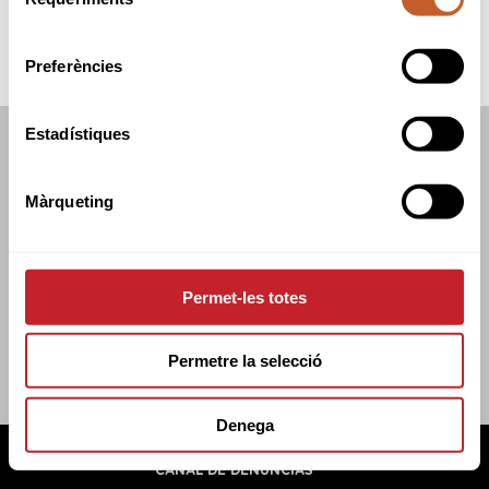
de
consentiment
Preferències
Estadístiques
FEDERACIÓN CATALANA DE GOLF
C/TUSET 32, 8A PLANTA. 08006 BCN
Màrqueting
+34 934 145 262
CATGOLF@CATGOLF.COM
Permet-les totes
Permetre la selecció
Denega
FEDERACIÓN CATALANA DE GOLF ©
2026
AVISO LEGAL
POLÍTICA DE COOKIES
POLÍTICA DE PRIVACIDAD
CANAL DE DENUNCIAS