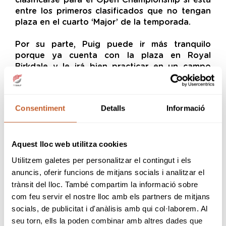
entre los primeros clasificados que no tengan
plaza en el cuarto ‘Major’ de la temporada.
Por su parte, Puig puede ir más tranquilo
porque ya cuenta con la plaza en Royal
Birkdale y le irá bien practicar en un campo
links y con la presencia de las mayores figuras
del PGA Tour que también han desembarcado
en Escocia.
Consentiment
Detalls
Informació
El otro foco del golf profesional está en
Alemania, con la disputa del German Challenge,
Aquest lloc web utilitza cookies
torneo perteneciente al Hotel Planner Tour, y
en el que contaremos con la participación de
Utilitzem galetes per personalitzar el contingut i els
tres profesionales catalanes, Adri Arnaus, Joel
anuncis, oferir funcions de mitjans socials i analitzar el
Moscatel y Albert Boneta.
trànsit del lloc. També compartim la informació sobre
com feu servir el nostre lloc amb els partners de mitjans
En el caso de Adri Arnaus, a pesar de no estar
socials, de publicitat i d'anàlisis amb qui col·laborem. Al
jugando en Escocia, todavía tendrá una
seu torn, ells la poden combinar amb altres dades que
oportunidad más para clasificarse para el Open