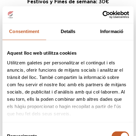
Festivos y Fines de semana:
30€
El precio es por día, sin máximo de vueltas.
Consentiment
Detalls
Informació
Aquest lloc web utilitza cookies
volver a todas las ofertas
Utilitzem galetes per personalitzar el contingut i els
anuncis, oferir funcions de mitjans socials i analitzar el
trànsit del lloc. També compartim la informació sobre
com feu servir el nostre lloc amb els partners de mitjans
socials, de publicitat i d'anàlisis amb qui col·laborem. Al
¿Quieres estar al día?
seu torn, ells la poden combinar amb altres dades que
Subscríbete a nuestra newsletter
els hàgiu proporcionat o hagin recopilat a partir de l'ús
que heu fet dels seus serveis.
Introduce tu e-mail
Selecció