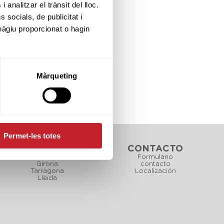
 analitzar el trànsit del lloc.
socials, de publicitat i
hàgiu proporcionat o hagin
Màrqueting
Permet-les totes
CAMPOS
CONTACTO
Barcelona
Formulario
Girona
contacto
Tarragona
Localización
Lleida