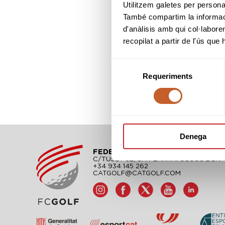
Utilitzem galetes per personali
També compartim la informació
d'anàlisis amb qui col·labore
recopilat a partir de l'ús que
Selecció
Requeriments
de
consentiment
Denega
FEDERACIÓN CATALANA DE GO
C/TUSET 32, 8A PLANTA. 08006 BCN
+34 934 145 262
CATGOLF@CATGOLF.COM