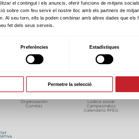
tzar el contingut i els anuncis, oferir funcions de mitjans socials i
 sobre com feu servir el nostre lloc amb els partners de mitjans 
m. Al seu torn, ells la poden combinar amb altres dades que els 
 heu fet dels seus serveis.
Preferències
Estadístiques
Permetre la selecció
FCGOLF
TORNEOS
LF
Sobre nosotros
Calendario FCGolf
Organización
Lúdico social
Comités
Campeonatos
Calendario RFEG