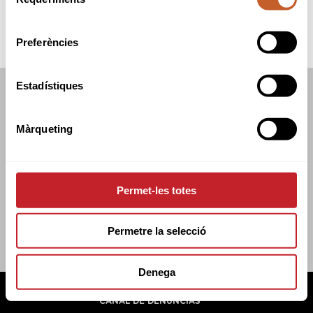
de
consentiment
Preferències
Estadístiques
FEDERACIÓN CATALANA DE GOLF
C/TUSET 32, 8A PLANTA. 08006 BCN
Màrqueting
+34 934 145 262
CATGOLF@CATGOLF.COM
Permet-les totes
Permetre la selecció
Denega
FEDERACIÓN CATALANA DE GOLF ©
2026
AVISO LEGAL
POLÍTICA DE COOKIES
POLÍTICA DE PRIVACIDAD
CANAL DE DENUNCIAS