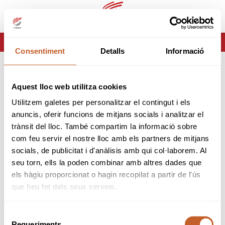
es
ca
HOME
ERROR-404
Consentiment
Detalls
Informació
ERROR 404
Aquest lloc web utilitza cookies
Página no encontrada
Utilitzem galetes per personalitzar el contingut i els
anuncis, oferir funcions de mitjans socials i analitzar el
Lo sentimos pero la página que estas buscando no
trànsit del lloc. També compartim la informació sobre
existe o ha cambiado.
com feu servir el nostre lloc amb els partners de mitjans
socials, de publicitat i d'anàlisis amb qui col·laborem. Al
volver
seu torn, ells la poden combinar amb altres dades que
els hàgiu proporcionat o hagin recopilat a partir de l'ús
que heu fet dels seus serveis.
Selecció
Requeriments