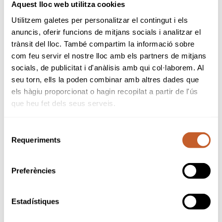
número de licencias federativas en todo el territorio.
Aquest lloc web utilitza cookies
Utilitzem galetes per personalitzar el contingut i els
Ramon Nogué ha expresado su compromiso y determinación ante
anuncis, oferir funcions de mitjans socials i analitzar el
este nuevo periodo: “Asumo este nuevo mandato con la misma
trànsit del lloc. També compartim la informació sobre
ilusión y determinación con la que iniciamos el camino en 2017,
com feu servir el nostre lloc amb els partners de mitjans
con el firme compromiso de seguir trabajando para consolidar los
socials, de publicitat i d'anàlisis amb qui col·laborem. Al
objetivos marcados y afrontar con ambición los nuevos retos que
seu torn, ells la poden combinar amb altres dades que
se vayan presentando”.
els hàgiu proporcionat o hagin recopilat a partir de l'ús
que heu fet dels seus serveis.
Selecció
Requeriments
de
volver a noticias
consentiment
Preferències
Estadístiques
¿Quieres estar al día?