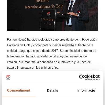
Ramon Nogué ha sido reelegido como presidente de la Federación
Catalana de Golf y comenzará su tercer mandato al frente de la
entidad, cargo que ejerce desde 2017. Su continuidad al frente de
la Federación ha sido avalada por el apoyo unánime del golf
catalán, que reafirma la confianza en el proyecto y la línea de
trabajo impulsada en los últimos años.
Con esta reelección, Nogué se consolida como una figura clave en
la consolidación institucional del golf catalán, después de unos
mandatos marcados por la recuperación económica de la
Consentiment
Detalls
Informació
Federación, la gestión eficiente de los efectos de la pandemia y la
crisis de la sequía, así como por la recuperación progresiva del