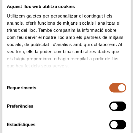
federatives arreu del territori.
Aquest lloc web utilitza cookies
Utilitzem galetes per personalitzar el contingut i els
Ramon Nogué ha expressat el seu compromís i
anuncis, oferir funcions de mitjans socials i analitzar el
determinació davant aquest nou període: “Assumeixo
trànsit del lloc. També compartim la informació sobre
aquest nou mandat amb la mateixa il·lusió i determinació
com feu servir el nostre lloc amb els partners de mitjans
amb què vam iniciar el camí l’any 2017, amb el
socials, de publicitat i d'anàlisis amb qui col·laborem. Al
compromís ferm de continuar treballant per consolidar
seu torn, ells la poden combinar amb altres dades que
els objectius marcats i afrontar amb ambició els nous
els hàgiu proporcionat o hagin recopilat a partir de l'ús
reptes que s’aniran presentant”.
que heu fet dels seus serveis.
Selecció
Requeriments
de
consentiment
tornar a notícies
Preferències
Estadístiques