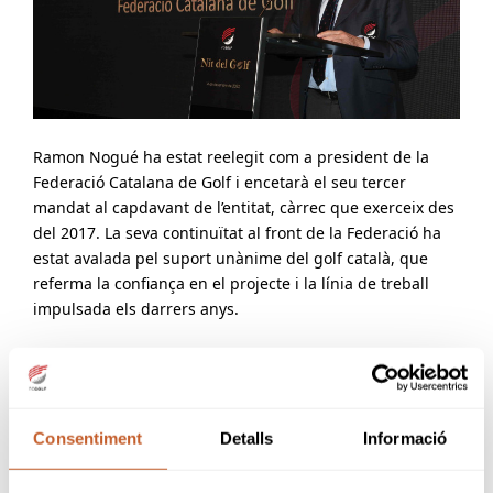
Ramon Nogué ha estat reelegit com a president de la
Federació Catalana de Golf i encetarà el seu tercer
mandat al capdavant de l’entitat, càrrec que exerceix des
del 2017. La seva continuïtat al front de la Federació ha
estat avalada pel suport unànime del golf català, que
referma la confiança en el projecte i la línia de treball
impulsada els darrers anys.
Amb aquesta reelecció, Nogué es consolida com una
figura clau en la consolidació institucional del golf català,
després d’uns mandats marcats per la recuperació
econòmica de la Federació, la gestió eficient dels efectes
Consentiment
Detalls
Informació
de la pandèmia i la crisi per la sequera, així com per la
recuperació progressiva del nombre de llicències