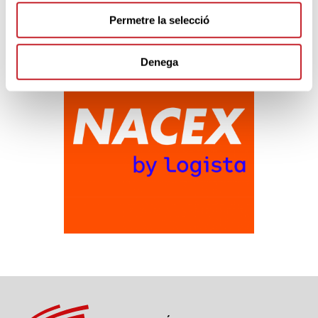
Permetre la selecció
Sponsors & Partners oficials
Denega