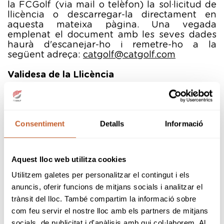
la FCGolf (via mail o telèfon) la sol·licitud de
llicència o descarregar-la directament en
aquesta mateixa pàgina. Una vegada
emplenat el document amb les seves dades
haurà d'escanejar-ho i remetre-ho a la
següent adreça:
catgolf@catgolf.com
Validesa de la Llicència
La llicència federativa es correspon amb l'any
natural, és a dir de gener a desembre de cada
any. Per això, quan un federat/a causa alta, la
Consentiment
Detalls
Informació
validesa de la seva llicència queda establerta
des d'aquesta data fins al 31 de desembre del
mateix any, sent el preu únic i no fraccionable.
La Real Federació Espanyola de Golf renova
Aquest lloc web utilitza cookies
automàticament totes les llicències l'1 de
Utilitzem galetes per personalitzar el contingut i els
gener de cada any.
anuncis, oferir funcions de mitjans socials i analitzar el
Import Llicència 2026
trànsit del lloc. També compartim la informació sobre
com feu servir el nostre lloc amb els partners de mitjans
MAJOR amb Hàndicap (majors de 22 anys):
socials, de publicitat i d'anàlisis amb qui col·laborem. Al