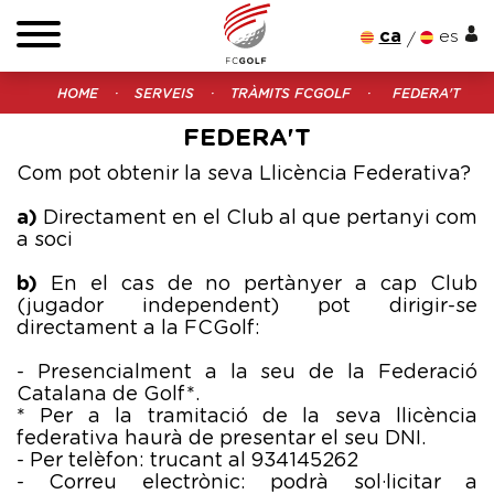
ca
es
HOME
SERVEIS
TRÀMITS FCGOLF
FEDERA'T
FEDERA'T
Com pot obtenir la seva Llicència Federativa?
a)
Directament en el Club al que pertanyi com
a soci
b)
En el cas de no pertànyer a cap Club
(jugador independent) pot dirigir-se
directament a la FCGolf:
- Presencialment a la seu de la Federació
Catalana de Golf*.
* Per a la tramitació de la seva llicència
federativa haurà de presentar el seu DNI.
- Per telèfon: trucant al 934145262
- Correu electrònic: podrà sol·licitar a