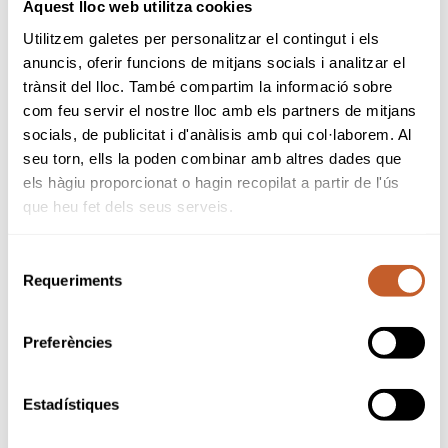
Masculí 2026 (02/06/2026)
Aquest lloc web utilitza cookies
Llistat PROVISIONAL Campionat d'Espanya Aleví
Utilitzem galetes per personalitzar el contingut i els
Femení 2026 (02/06/2026)
anuncis, oferir funcions de mitjans socials i analitzar el
Llistat PROVISIONAL Campionat d'Espanya
trànsit del lloc. També compartim la informació sobre
Benjamí Masculí 2026 (02/06/2026)
com feu servir el nostre lloc amb els partners de mitjans
Llistat PROVISIONAL Campionat d'Espanya
socials, de publicitat i d'anàlisis amb qui col·laborem. Al
Benjamí Femení 2026 (02/06/2026)
seu torn, ells la poden combinar amb altres dades que
Voltes Valedores (de juny a desembre) per als
els hàgiu proporcionat o hagin recopilat a partir de l'ús
Campionats d'Espanya Cadet, Infantil, Aleví i
que heu fet dels seus serveis.
Benjamí 2027
Selecció
Requeriments
de
Sponsors & Partners oficials
consentiment
Preferències
Estadístiques