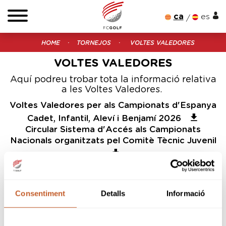
ca
es
HOME
TORNEJOS
VOLTES VALEDORES
VOLTES VALEDORES
Aquí podreu trobar tota la informació relativa
a les Voltes Valedores.
Voltes Valedores per als Campionats d'Espanya
Cadet, Infantil, Aleví i Benjamí 2026
Circular Sistema d'Accés als Campionats
Nacionals organitzats pel Comitè Tècnic Juvenil
Llistat PROVISIONAL Campionat d'Espanya
Infantil Masculí 2026 (02/06/2026)
Llistat PROVISIONAL Campionat d'Espanya
Consentiment
Detalls
Informació
Infantil Femení 2026 (02/06/2026)
Llistat PROVISIONAL Campionat d'Espanya Aleví