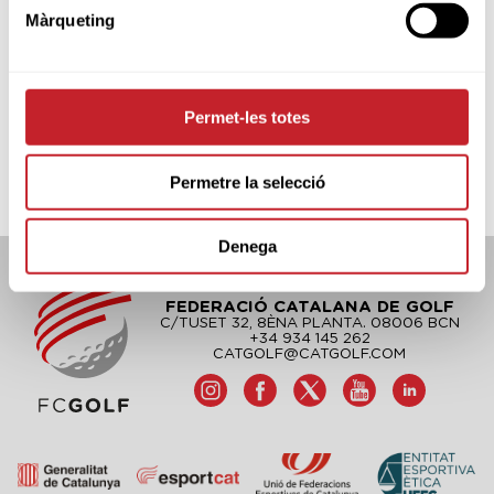
Màrqueting
Permet-les totes
Permetre la selecció
Denega
FEDERACIÓ CATALANA DE GOLF
C/TUSET 32, 8ÈNA PLANTA. 08006 BCN
+34 934 145 262
CATGOLF@CATGOLF.COM