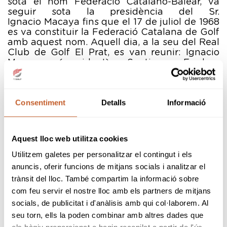
sota el nom Federació Catalano-Balear, va
seguir sota la presidència del Sr.
Ignacio Macaya fins que el 17 de juliol de 1968
es va constituir la Federació Catalana de Golf
amb aquest nom. Aquell dia, a la seu del Real
Club de Golf El Prat, es van reunir: Ignacio
Macaya (president), Santiago Fradera
(vicepresident), Lluis Ferré (tresorer),
Francesc Jover (president del comitè de
professionals), Manuel Armet (vocal i assessor
Consentiment
Detalls
Informació
jurídic) i Ramon Vilá (president del comitè de
regles i camps) per crear la Federació
Catalana de Golf. Uns dies després, en el
mateix escenari, el Sr. Ignacio Macaya va
Aquest lloc web utilitza cookies
prendre possessió oficial del seu càrrec i a la
Junta Directiva es va afegir el Sr. Miquel Tayà
Utilitzem galetes per personalitzar el contingut i els
(president del comitè d'aficionats), Sr.
anuncis, oferir funcions de mitjans socials i analitzar el
Manuel Malagrida (delegat de juvenils), Sra.
trànsit del lloc. També compartim la informació sobre
Conxita Leonori de Borés (delegada
com feu servir el nostre lloc amb els partners de mitjans
femenina), Sr. Eduard Rodríguez i Sr. Marcos
socials, de publicitat i d'anàlisis amb qui col·laborem. Al
Viladomiu com a vocals.
seu torn, ells la poden combinar amb altres dades que
Els sis clubs que formaven part d’aquella