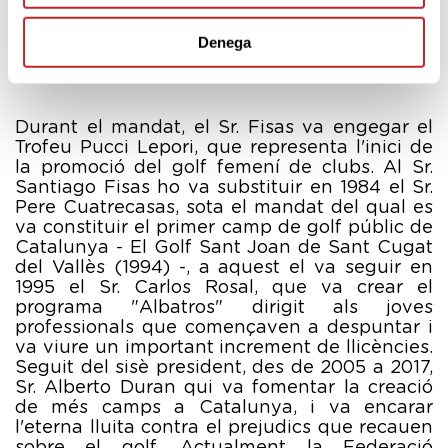
Espanyola a les autonòmiques una vegada
acabada la transició democràtica i creada la
Denega
Direcció General de l’Esport de la Generalitat
de Catalunya a principis dels anys 80.
Durant el mandat, el Sr. Fisas va engegar el
Trofeu Pucci Lepori, que representa l'inici de
la promoció del golf femení de clubs. Al Sr.
Santiago Fisas ho va substituir en 1984 el Sr.
Pere Cuatrecasas, sota el mandat del qual es
va constituir el primer camp de golf públic de
Catalunya - El Golf Sant Joan de Sant Cugat
del Vallès (1994) -, a aquest el va seguir en
1995 el Sr. Carlos Rosal, que va crear el
programa "Albatros" dirigit als joves
professionals que començaven a despuntar i
va viure un important increment de llicències.
Seguit del sisè president, des de 2005 a 2017,
Sr. Alberto Duran qui va fomentar la creació
de més camps a Catalunya, i va encarar
l'eterna lluita contra el prejudics que recauen