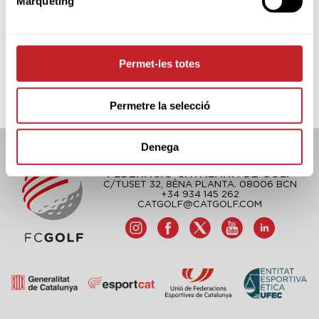
Màrqueting
Permet-les totes
Permetre la selecció
Denega
FEDERACIÓ CATALANA DE GOLF
C/TUSET 32, 8ÈNA PLANTA. 08006 BCN
+34 934 145 262
CATGOLF@CATGOLF.COM