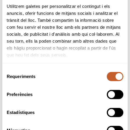
homologat.
Utilitzem galetes per personalitzar el contingut i els
anuncis, oferir funcions de mitjans socials i analitzar el
trànsit del lloc. També compartim la informació sobre
Informi's en la FCGolf o faci clic en
FEDERA'T per saber tots els detalls sobre com
com feu servir el nostre lloc amb els partners de mitjans
obtenir la seva llicència federativa.
socials, de publicitat i d'anàlisis amb qui col·laborem. Al
seu torn, ells la poden combinar amb altres dades que
els hàgiu proporcionat o hagin recopilat a partir de l'ús
FEDERA'T
que heu fet dels seus serveis.
Selecció
Requeriments
de
Sponsors & Partners oficials
consentiment
Preferències
Estadístiques