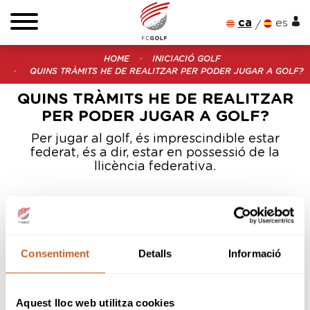
ca
es
HOME
INICIACIÓ GOLF
QUINS TRÀMITS HE DE REALITZAR PER PODER JUGAR A GOLF?
QUINS TRÀMITS HE DE REALITZAR
PER PODER JUGAR A GOLF?
Per jugar al golf, és imprescindible estar
federat, és a dir, estar en possessió de la
llicència federativa.
Segons les normes del Consell Superior
d'Esports i la legislació en vigor,
la llicència de
jugador aficionat és obligatòria per practicar
Consentiment
Detalls
Informació
el golf a Espanya
. L'assegurança de la
llicència cobreix
la responsabilitat civil i els
accidents
que puguin produir-se durant la
Aquest lloc web utilitza cookies
pràctica del golf, en un camp degudament