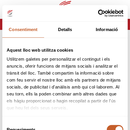
ca
es
HOME
ERROR-404
Consentiment
Detalls
Informació
ERROR 404
Aquest lloc web utilitza cookies
Página no encontrada
Utilitzem galetes per personalitzar el contingut i els
anuncis, oferir funcions de mitjans socials i analitzar el
Lo sentimos pero la página que estas buscando no
trànsit del lloc. També compartim la informació sobre
existe o ha cambiado.
com feu servir el nostre lloc amb els partners de mitjans
socials, de publicitat i d'anàlisis amb qui col·laborem. Al
tornar
seu torn, ells la poden combinar amb altres dades que
els hàgiu proporcionat o hagin recopilat a partir de l'ús
que heu fet dels seus serveis.
Selecció
Requeriments