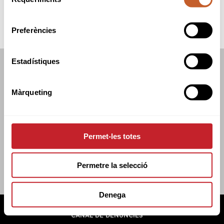
de
consentiment
Preferències
Estadístiques
FEDERACIÓ CATALANA DE GOLF
C/TUSET 32, 8ÈNA PLANTA. 08006 BCN
Màrqueting
+34 934 145 262
CATGOLF@CATGOLF.COM
Permet-les totes
Permetre la selecció
Denega
FEDERACIÓ CATALANA DE GOLF ©
2026
AVÍS LEGAL
POLÍTICA DE COOKIES
POLÍTICA DE PRIVADESA
CANAL DE DENÚNCIES