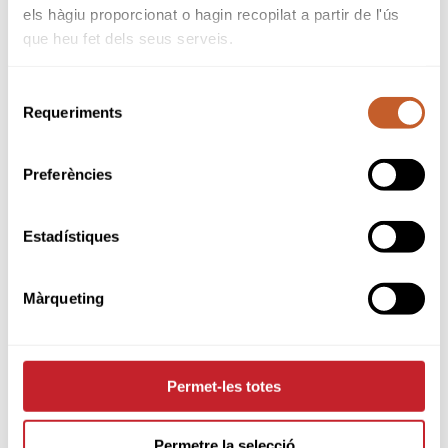
els hàgiu proporcionat o hagin recopilat a partir de l'ús
que heu fet dels seus serveis.
SPONSORS
Selecció
Requeriments
de
consentiment
Preferències
Estadístiques
Màrqueting
Permet-les totes
PARTNERS
Permetre la selecció