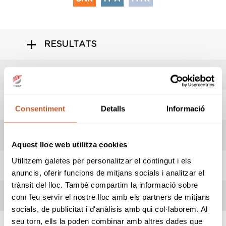
RESULTATS
LIVESCORING
HORARI SORTIDES
Consentiment
Detalls
Informació
INFORMACIÓ PROVA
Aquest lloc web utilitza cookies
Utilitzem galetes per personalitzar el contingut i els
REGLES LOCALS
anuncis, oferir funcions de mitjans socials i analitzar el
trànsit del lloc. També compartim la informació sobre
TERMES DE LA COMPETICIÓ
com feu servir el nostre lloc amb els partners de mitjans
socials, de publicitat i d'anàlisis amb qui col·laborem. Al
seu torn, ells la poden combinar amb altres dades que