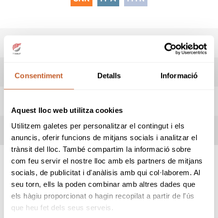
RESULTATS
HORARI SORTIDES
Consentiment
Detalls
Informació
INFORMACIÓ PROVA
Aquest lloc web utilitza cookies
Utilitzem galetes per personalitzar el contingut i els
REGLES LOCALS
anuncis, oferir funcions de mitjans socials i analitzar el
trànsit del lloc. També compartim la informació sobre
com feu servir el nostre lloc amb els partners de mitjans
socials, de publicitat i d'anàlisis amb qui col·laborem. Al
SPONSORS
seu torn, ells la poden combinar amb altres dades que
els hàgiu proporcionat o hagin recopilat a partir de l'ús
que heu fet dels seus serveis.