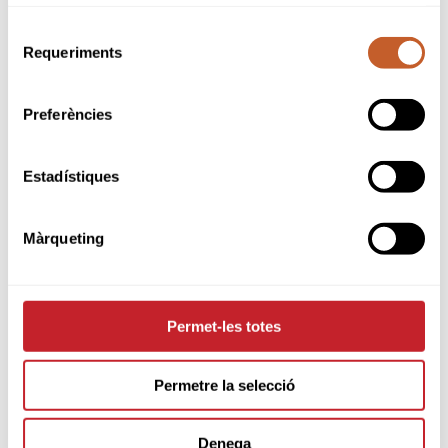
Selecció
Requeriments
de
consentiment
Preferències
Estadístiques
Màrqueting
PARTNERS
Permet-les totes
Permetre la selecció
Denega