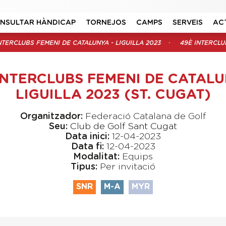
NSULTAR HÀNDICAP
TORNEJOS
CAMPS
SERVEIS
AC
NTERCLUBS FEMENI DE CATALUNYA - LIGUILLA 2023
49È INTERCLUB
INTERCLUBS FEMENI DE CATALU
LIGUILLA 2023 (ST. CUGAT)
Organitzador:
Federació Catalana de Golf
Seu:
Club de Golf Sant Cugat
Data inici:
12-04-2023
Data fi:
12-04-2023
Modalitat:
Equips
Tipus:
Per invitació
SNR
M-A
MYR