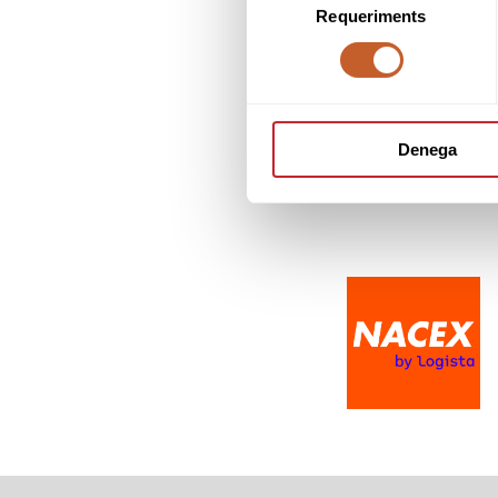
Requeriments
de
consentiment
Denega