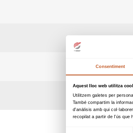
Consentiment
Aquest lloc web utilitza coo
Utilitzem galetes per personali
També compartim la informació
d'anàlisis amb qui col·labore
recopilat a partir de l'ús que
Selecció