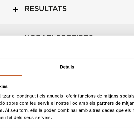
RESULTATS
HORARI SORTIDES
INFORMACIÓ PROVA
Detalls
kies
REGLES LOCALS
tzar el contingut i els anuncis, oferir funcions de mitjans socials i
 sobre com feu servir el nostre lloc amb els partners de mitjans 
m. Al seu torn, ells la poden combinar amb altres dades que els 
 heu fet dels seus serveis.
SPONSORS