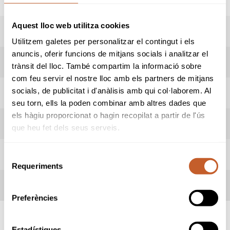
Aquest lloc web utilitza cookies
RESULTATS
Utilitzem galetes per personalitzar el contingut i els
anuncis, oferir funcions de mitjans socials i analitzar el
LIVESCORING
trànsit del lloc. També compartim la informació sobre
com feu servir el nostre lloc amb els partners de mitjans
socials, de publicitat i d'anàlisis amb qui col·laborem. Al
HORARI SORTIDES
seu torn, ells la poden combinar amb altres dades que
els hàgiu proporcionat o hagin recopilat a partir de l'ús
INFORMACIÓ PROVA
que heu fet dels seus serveis.
REGLES LOCALS
Selecció
Requeriments
de
consentiment
TERMES DE LA COMPETICIÓ
Preferències
Estadístiques