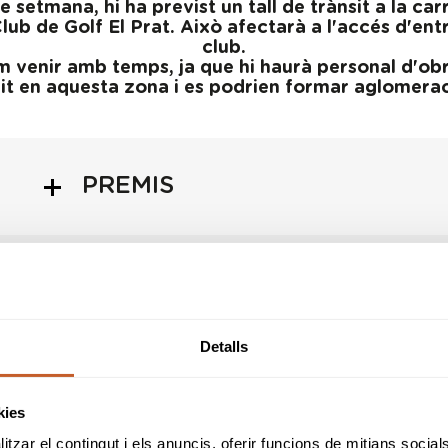
e setmana, hi ha previst un tall de trànsit a la ca
lub de Golf El Prat. Això afectarà a l'accés d'entr
club.
venir amb temps, ja que hi haurà personal d'obr
sit en aquesta zona i es podrien formar aglomerac
PREMIS
RESULTATS
Detalls
POSICIÓ DE BANDERES
(PIN POSITIONS)
kies
tzar el contingut i els anuncis, oferir funcions de mitjans socials i