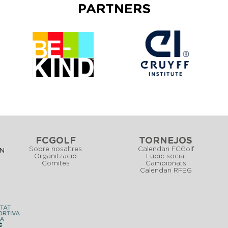
PARTNERS
FCGOLF
TORNEJOS
Sobre nosaltres
Calendari FCGolf
CN
Organització
Lúdic social
Comitès
Campionats
Calendari RFEG