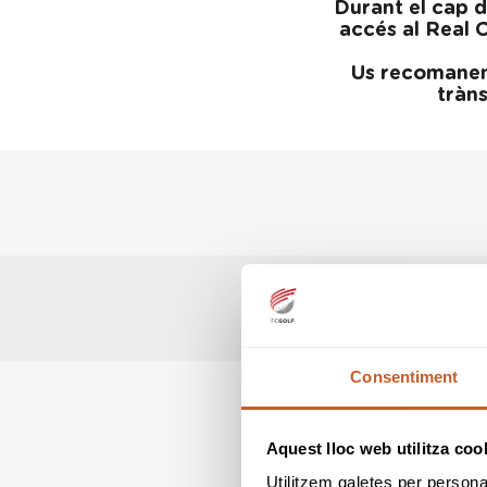
Durant el cap d
accés al Real C
Us recomanem 
tràn
Consentiment
Aquest lloc web utilitza coo
Utilitzem galetes per personali