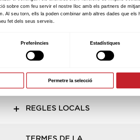
 sobre com feu servir el nostre lloc amb els partners de mitjans 
m. Al seu torn, ells la poden combinar amb altres dades que els 
HORARI SORTIDES
 heu fet dels seus serveis.
Preferències
Estadístiques
ADMESOS/ES
INFORMACIÓ PROVA
Permetre la selecció
REGLES LOCALS
TERMES DE LA