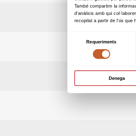
També compartim la informació
d'anàlisis amb qui col·labore
recopilat a partir de l'ús que
Selecció
Requeriments
de
consentiment
Denega