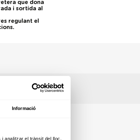
rretera que dona
ada i sortida al
es regulant el
ions.
Informació
 analitzar el trànsit del lloc.