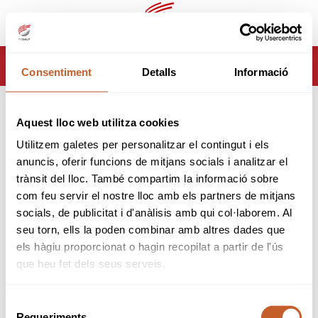
ca
es
HOME
TORNEJOS
CAMPIONATS
Consentiment
Detalls
Informació
CAMPIONAT DE CATALUNYA SUB-18 I SUB-16 (WAGR) 2026
CAMPIONAT DE
Aquest lloc web utilitza cookies
CATALUNYA SUB-18 I SUB-
Utilitzem galetes per personalitzar el contingut i els
anuncis, oferir funcions de mitjans socials i analitzar el
16 (WAGR) 2026
trànsit del lloc. També compartim la informació sobre
com feu servir el nostre lloc amb els partners de mitjans
Organitzador:
Federació Catalana de Golf
socials, de publicitat i d'anàlisis amb qui col·laborem. Al
Seu:
Fontanals Golf Club
Data inici:
02-10-2026
seu torn, ells la poden combinar amb altres dades que
Data fi:
04-10-2026
els hàgiu proporcionat o hagin recopilat a partir de l'ús
Modalitat:
Stroke Play
que heu fet dels seus serveis.
Tipus:
Obert
B&G
CAD
INF
ALV
Selecció
Requeriments