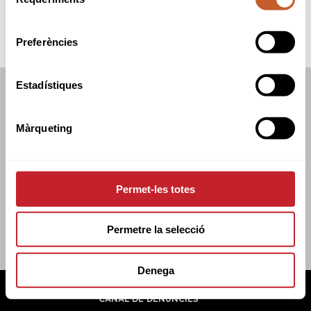
de
consentiment
Preferències
Estadístiques
FEDERACIÓ CATALANA DE GOLF
C/TUSET 32, 8ÈNA PLANTA. 08006 BCN
Màrqueting
+34 934 145 262
CATGOLF@CATGOLF.COM
Permet-les totes
Permetre la selecció
Denega
FEDERACIÓ CATALANA DE GOLF ©
2026
AVÍS LEGAL
POLÍTICA DE COOKIES
POLÍTICA DE PRIVADESA
CANAL DE DENÚNCIES