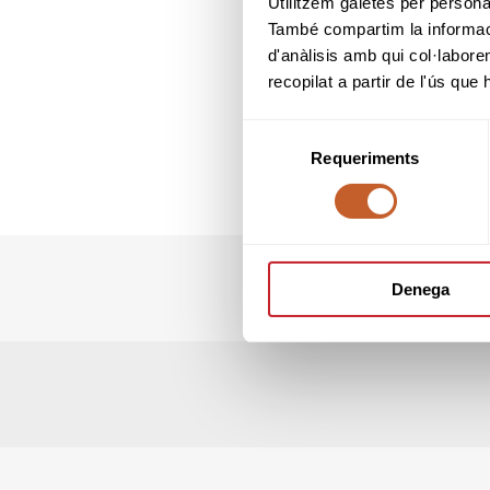
Utilitzem galetes per personali
També compartim la informació
d'anàlisis amb qui col·labore
Prova per a juga
recopilat a partir de l'ús que
Selecció
El amateurs podr
Requeriments
de
consentiment
Denega