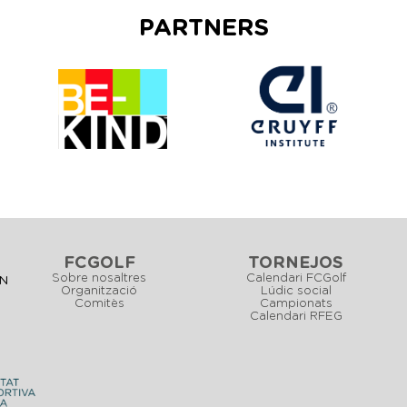
PARTNERS
FCGOLF
TORNEJOS
Sobre nosaltres
Calendari FCGolf
CN
Organització
Lúdic social
Comitès
Campionats
Calendari RFEG