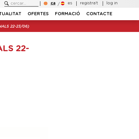
ca
es
registra't
log in
TUALITAT
OFERTES
FORMACIÓ
CONTACTE
ALS 22-23/06)
LS 22-