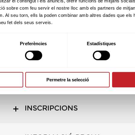
tzar el contingut i els anuncis, oferir funcions de mitjans socials i
AMATEUR + AMATEUR
 sobre com feu servir el nostre lloc amb els partners de mitjans 
m. Al seu torn, ells la poden combinar amb altres dades que els 
dors Professionals amb llicència per la RFEG o afil
 heu fet dels seus serveis.
Europea
.
àn participar si el seu handicap es igual o inferior 
Preferències
Estadístiques
socis del club organitzador).
*Més informació al
TERMES DE LA COMPETICIÓ.
LIVESCORING
Permetre la selecció
INSCRIPCIONS