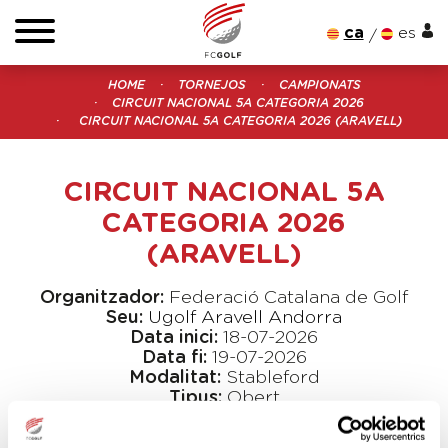
ca
es
HOME
TORNEJOS
CAMPIONATS
CIRCUIT NACIONAL 5A CATEGORIA 2026
CIRCUIT NACIONAL 5A CATEGORIA 2026 (ARAVELL)
CIRCUIT NACIONAL 5A
CATEGORIA 2026
(ARAVELL)
Organitzador:
Federació Catalana de Golf
Seu:
Ugolf Aravell Andorra
Data inici:
18-07-2026
Data fi:
19-07-2026
Modalitat:
Stableford
Tipus:
Obert
SNR
M-A
MYR
B&G
CAD
INF
ALV