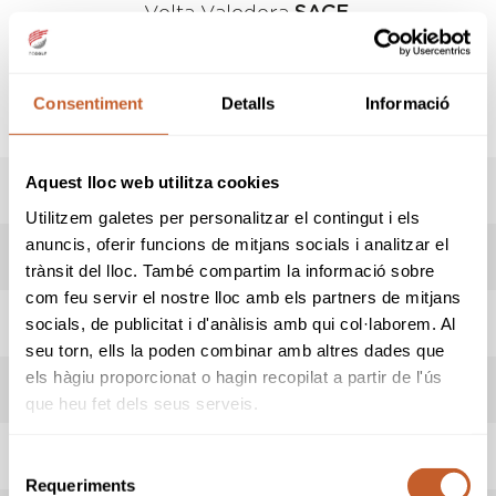
Volta Valedora
SACE
.
FEMENÍ
: Rec
LAKES
MASCULÍ
: Rec.
HILLS / RUINS
Consentiment
Detalls
Informació
Aquest lloc web utilitza cookies
PREMIS
Utilitzem galetes per personalitzar el contingut i els
anuncis, oferir funcions de mitjans socials i analitzar el
RESULTATS
trànsit del lloc. També compartim la informació sobre
com feu servir el nostre lloc amb els partners de mitjans
HORARI SORTIDES
socials, de publicitat i d'anàlisis amb qui col·laborem. Al
seu torn, ells la poden combinar amb altres dades que
els hàgiu proporcionat o hagin recopilat a partir de l'ús
ADMESOS/ES
que heu fet dels seus serveis.
INSCRIPCIONS
Selecció
Requeriments
de