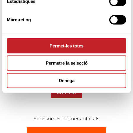
Estadístiques
Màrqueting
Vols estar al dia?
Subscriu-te a la nostra newsletter
Introdueix el teu e-mail
Permet-les totes
Permetre la selecció
Accepto
les condicions d’ús de la inscripció en
la newsletter de Federació Catalana De Golf.
Denega
He llegit i accepto la Política de Privacitat
Sponsors & Partners oficials