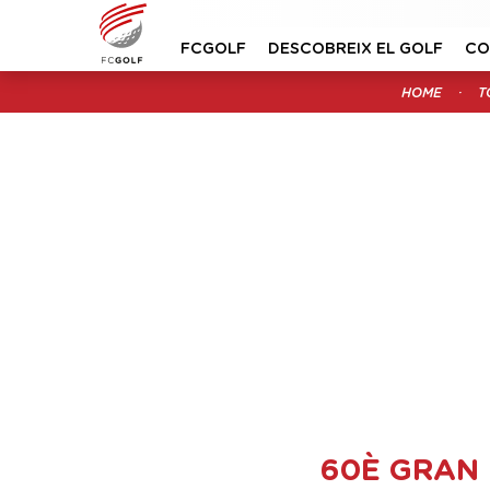
FCGOLF
DESCOBREIX EL GOLF
CO
HOME
T
60È GRAN 