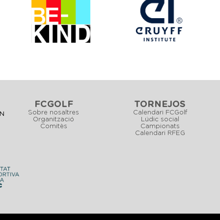
FCGOLF
TORNEJOS
Sobre nosaltres
Calendari FCGolf
CN
Organització
Lúdic social
Comitès
Campionats
Calendari RFEG