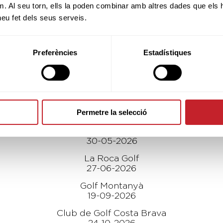
m. Al seu torn, ells la poden combinar amb altres dades que els 
 heu fet dels seus serveis.
Preferències
Estadístiques
ELS TORNEJOS
Golf Lleida & Country Club
11-04-2026
Gaudí Reus Golf Club
Permetre la selecció
09-05-2026
Club de Golf Sant Cugat
30-05-2026
La Roca Golf
27-06-2026
Golf Montanyà
19-09-2026
Club de Golf Costa Brava